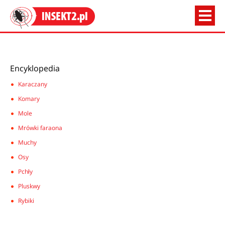
Encyklopedia
Karaczany
Komary
Mole
Mrówki faraona
Muchy
Osy
Pchły
Pluskwy
Rybiki