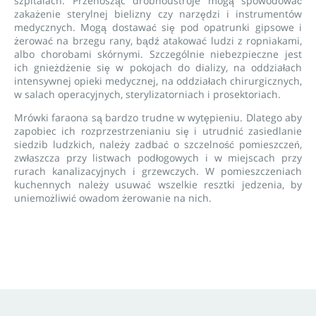
szpitalach. Przenosząc drobnoustroje mogą spowodować
zakażenie sterylnej bielizny czy narzędzi i instrumentów
medycznych. Mogą dostawać się pod opatrunki gipsowe i
żerować na brzegu rany, bądź atakować ludzi z ropniakami,
albo chorobami skórnymi. Szczególnie niebezpieczne jest
ich gnieżdżenie się w pokojach do dializy, na oddziałach
intensywnej opieki medycznej, na oddziałach chirurgicznych,
w salach operacyjnych, sterylizatorniach i prosektoriach.
Mrówki faraona są bardzo trudne w wytępieniu. Dlatego aby
zapobiec ich rozprzestrzenianiu się i utrudnić zasiedlanie
siedzib ludzkich, należy zadbać o szczelność pomieszczeń,
zwłaszcza przy listwach podłogowych i w miejscach przy
rurach kanalizacyjnych i grzewczych. W pomieszczeniach
kuchennych należy usuwać wszelkie resztki jedzenia, by
uniemożliwić owadom żerowanie na nich.