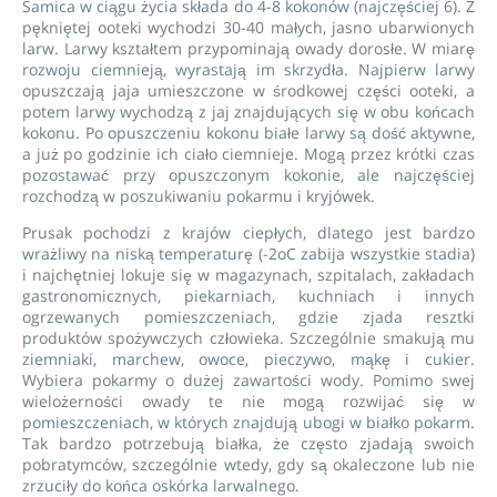
Samica w ciągu życia składa do 4-8 kokonów (najczęściej 6). Z
pękniętej ooteki wychodzi 30-40 małych, jasno ubarwionych
larw. Larwy kształtem przypominają owady dorosłe. W miarę
rozwoju ciemnieją, wyrastają im skrzydła. Najpierw larwy
opuszczają jaja umieszczone w środkowej części ooteki, a
potem larwy wychodzą z jaj znajdujących się w obu końcach
kokonu. Po opuszczeniu kokonu białe larwy są dość aktywne,
a już po godzinie ich ciało ciemnieje. Mogą przez krótki czas
pozostawać przy opuszczonym kokonie, ale najczęściej
rozchodzą w poszukiwaniu pokarmu i kryjówek.
Prusak pochodzi z krajów ciepłych, dlatego jest bardzo
wrażliwy na niską temperaturę (-2oC zabija wszystkie stadia)
i najchętniej lokuje się w magazynach, szpitalach, zakładach
gastronomicznych, piekarniach, kuchniach i innych
ogrzewanych pomieszczeniach, gdzie zjada resztki
produktów spożywczych człowieka. Szczególnie smakują mu
ziemniaki, marchew, owoce, pieczywo, mąkę i cukier.
Wybiera pokarmy o dużej zawartości wody. Pomimo swej
wielożerności owady te nie mogą rozwijać się w
pomieszczeniach, w których znajdują ubogi w białko pokarm.
Tak bardzo potrzebują białka, że często zjadają swoich
pobratymców, szczególnie wtedy, gdy są okaleczone lub nie
zrzuciły do końca oskórka larwalnego.