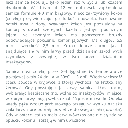
lecz samice kopulują tylko jeden raz w życiu lub czasem
dwukrotnie. W 11-tym lub 12-tym dniu życia zapłodniona
samica formuje 4-9 mm brązowy, nieco zakrzywiony kokon
(ootekę), przytwierdzając go do końca odwłoka. Formowanie
ooteki trwa 2 doby. Wewnątrz kokon jest podzielony na
komory w dwóch szeregach, każda z jednym podłużnym
jajem. Na zewnątrz kokon ma poprzeczne bruzdy
odpowiadające położeniu komór jajowych. Ma długość 5,5
mm i szerokość 2,5 mm. Kokon dobrze chroni jaja i
znajdujące się w nim larwy przed działaniem szkodliwych
czynników z zewnątrz, w tym przed działaniem
insektycydów.
Samica nosi ootekę przez 2-4 tygodnie (w temperaturze
pokojowej około 24 dni, a w 30oC - 15 dni). Wtedy większość
czasu spędza w kryjówce, z której wychodzi na krótko, aby
żerować. Gdy powstają z jaj larwy, samica składa kokon,
wybierając bezpieczne (np. wolne od insektycydów) miejsce,
w którym larwy mogą szybko znaleźć pokarm i wodę. Ooteka
wtedy pęka wzdłuż grzbietowego brzegu w wyniku nacisku
ciała larw, które pobrały powietrze do swego ciała (odwłoka).
Gdy w ootece jest za mało larw, wówczas one nie są zdolne
opuścić kokonu i zostają w nim uwięzione.