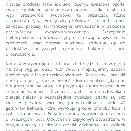
niszczą produkty takie jak soki, dżemy, kwaszone ogórki,
owoce. Spotykane są w mleczarniach w resztkach mleka i
jego przetworów. Muchówki te przenoszą różne
drobnoustroje, w tym grzyby pleśniowe i bakterie, które
zakłócają procesy fermentacyjne prowadzone w zakładzie
przetwórstwa owocowo-warzywnego. Szczególnie
niebezpieczne są wówczas, gdy ich rozwój odbywa się w
odchodach, skąd dorosłe muchówki rozlatują się do
produktów spożywczych roznosząc bakterie i inne
drobnoustroje.
Karaczany wywołują u ludzi strach i obrzydzenie ze względu
na swój wygląd, dużą ruchliwość i nieprzyjemny zapach
pochodzący z ich gruczołów skórnych. Karaluchy i prusaki
nie są dla nas groźne w bezpośrednim kontakcie, gdyż nas
nie gryzą, ani nie kłują, ale przypisuje się im bardzo duże
znaczenie sanitarne. Przenoszą wiele chorób człowieka i
dlatego należy je bezwzględnie zwalczać. Znane są jako
wektory grzybów, wirusów, pierwotniaków i około 40
gatunków bakterii, które wywołują groźne choroby ludzi i
zwierząt domowych. Ponadto karaczany wywołują uczulenia
u wrażliwych ludzi. Oddychanie zapylonym powietrzem, w
którym unoszą się drobne cząstki odchodów lub wylinek
karaczanów, jest przyczyną reakcji astmatycznych u wielu