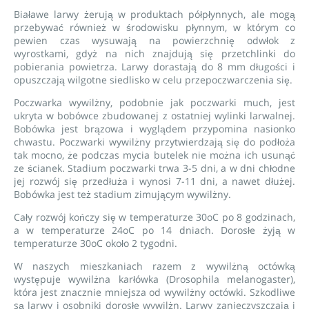
Białawe larwy żerują w produktach półpłynnych, ale mogą
przebywać również w środowisku płynnym, w którym co
pewien czas wysuwają na powierzchnię odwłok z
wyrostkami, gdyż na nich znajdują się przetchlinki do
pobierania powietrza. Larwy dorastają do 8 mm długości i
opuszczają wilgotne siedlisko w celu przepoczwarczenia się.
Poczwarka wywilżny, podobnie jak poczwarki much, jest
ukryta w bobówce zbudowanej z ostatniej wylinki larwalnej.
Bobówka jest brązowa i wyglądem przypomina nasionko
chwastu. Poczwarki wywilżny przytwierdzają się do podłoża
tak mocno, że podczas mycia butelek nie można ich usunąć
ze ścianek. Stadium poczwarki trwa 3-5 dni, a w dni chłodne
jej rozwój się przedłuża i wynosi 7-11 dni, a nawet dłużej.
Bobówka jest też stadium zimującym wywilżny.
Cały rozwój kończy się w temperaturze 30oC po 8 godzinach,
a w temperaturze 24oC po 14 dniach. Dorosłe żyją w
temperaturze 30oC około 2 tygodni.
W naszych mieszkaniach razem z wywilżną octówką
występuje wywilżna karłówka (Drosophila melanogaster),
która jest znacznie mniejsza od wywilżny octówki. Szkodliwe
są larwy i osobniki dorosłe wywilżn. Larwy zanieczyszczają i