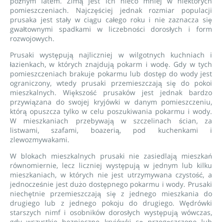
późnym latem. Zimą jest ich nieco mniej w niektórych
pomieszczeniach. Najczęściej jednak rozmiar populacji
prusaka jest stały w ciągu całego roku i nie zaznacza się
gwałtownymi spadkami w liczebności dorosłych i form
rozwojowych.
Prusaki występują najliczniej w wilgotnych kuchniach i
łazienkach, w których znajdują pokarm i wodę. Gdy w tych
pomieszczeniach brakuje pokarmu lub dostęp do wody jest
ograniczony, wtedy prusaki przemieszczają się do pokoi
mieszkalnych. Większość prusaków jest jednak bardzo
przywiązana do swojej kryjówki w danym pomieszczeniu,
którą opuszcza tylko w celu poszukiwania pokarmu i wody.
W mieszkaniach przebywają w szczelinach ścian, za
listwami, szafami, boazerią, pod kuchenkami i
zlewozmywakami.
W blokach mieszkalnych prusaki nie zasiedlają mieszkań
równomiernie, lecz liczniej występują w jednym lub kilku
mieszkaniach, w których nie jest utrzymywana czystość, a
jednocześnie jest dużo dostępnego pokarmu i wody. Prusaki
niechętnie przemieszczają się z jednego mieszkania do
drugiego lub z jednego pokoju do drugiego. Wędrówki
starszych nimf i osobników dorosłych występują wówczas,
gdy wszystkie bezpieczne kryjówki są przegęszczone lub