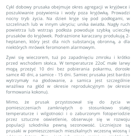
Cykl dobowy prusaka obejmuje okres agregacji w kryjówce i
poszukiwanie pożywienia i wody poza kryjówką. Prowadzi
nocny tryb życia. Na dzień kryje się pod podłogami, w
szczelinach lub w innym ukryciu; unika światła. Nagły ruch
powietrza lub wstrząs podłoża powoduje szybką ucieczkę
prusaków do kryjówek. Podrażnione karaczany produkują 2-
heptanen, który jest dla nich substancją obronną, a dla
niektórych mrówek feromonem alarmowym.
Żywi się wieczorem, tuż po zapadnięciu zmroku i krótko
przed wschodem słońca. W temperaturze 22oC małe larwy
mogą przeżyć 10 dni bez pobierania pokarmu, dorosłe
samce 40 dni, a samice - 15 dni. Samiec prusaka jest bardzo
wytrzymały na głodowanie, a samica jest szczególnie
wrażliwa na głód w okresie reprodukcyjnym (w okresie
formowania kokonu).
Mimo, że prusak przystosował się do życia w
pomieszczeniach zamkniętych o stosunkowo stałej
temperaturze i wilgotności i o zaburzonym fotoperiodzie
przez sztuczne oświetlenie, obserwuje się w rozwoju
populacji szkodnika pewną sezonowość. Liczniejsze są
prusaki w pomieszczeniach mieszkalnych wczesną wiosną i