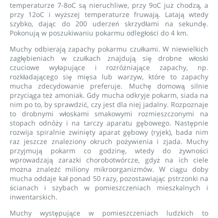
temperaturze 7-8oC są nieruchliwe, przy 9oC już chodzą, a
przy 12oC i wyższej temperaturze fruwają. Latają wtedy
szybko, dając do 200 uderzeń skrzydłami na sekundę.
Pokonują w poszukiwaniu pokarmu odległości do 4 km.
Muchy odbierają zapachy pokarmu czułkami. W niewielkich
zagłębieniach w czułkach znajdują się drobne włoski
czuciowe wyłapujące i rozróżniające zapachy, np.
rozkładającego się mięsa lub warzyw, które to zapachy
mucha zdecydowanie preferuje. Muchę domową silnie
przyciąga też amoniak. Gdy mucha odkryje pokarm, siada na
nim po to, by sprawdzić, czy jest dla niej jadalny. Rozpoznaje
to drobnymi włoskami smakowymi rozmieszczonymi na
stopach odnóży i na tarczy aparatu gębowego. Następnie
rozwija spiralnie zwinięty aparat gębowy (ryjek), bada nim
raz jeszcze znaleziony okruch pożywienia i zjada. Muchy
przyjmują pokarm co godzinę, wtedy do żywności
wprowadzają zarazki chorobotwórcze, gdyż na ich ciele
można znaleźć miliony mikroorganizmów. W ciągu doby
mucha oddaje kał ponad 50 razy, pozostawiając pstrzonki na
ścianach i szybach w pomieszczeniach mieszkalnych i
inwentarskich.
Muchy występujące w pomieszczeniach ludzkich to