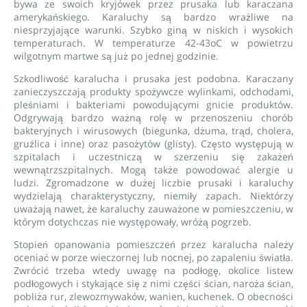
bywa ze swoich kryjówek przez prusaka lub karaczana
amerykańskiego. Karaluchy są bardzo wrażliwe na
niesprzyjające warunki. Szybko giną w niskich i wysokich
temperaturach. W temperaturze 42-43oC w powietrzu
wilgotnym martwe są już po jednej godzinie.
Szkodliwość karalucha i prusaka jest podobna. Karaczany
zanieczyszczają produkty spożywcze wylinkami, odchodami,
pleśniami i bakteriami powodującymi gnicie produktów.
Odgrywają bardzo ważną rolę w przenoszeniu chorób
bakteryjnych i wirusowych (biegunka, dżuma, trąd, cholera,
gruźlica i inne) oraz pasożytów (glisty). Często występują w
szpitalach i uczestniczą w szerzeniu się zakażeń
wewnątrzszpitalnych. Mogą także powodować alergie u
ludzi. Zgromadzone w dużej liczbie prusaki i karaluchy
wydzielają charakterystyczny, niemiły zapach. Niektórzy
uważają nawet, że karaluchy zauważone w pomieszczeniu, w
którym dotychczas nie występowały, wróżą pogrzeb.
Stopień opanowania pomieszczeń przez karalucha należy
oceniać w porze wieczornej lub nocnej, po zapaleniu światła.
Zwrócić trzeba wtedy uwagę na podłogę, okolice listew
podłogowych i stykające się z nimi części ścian, naroża ścian,
pobliża rur, zlewozmywaków, wanien, kuchenek. O obecności