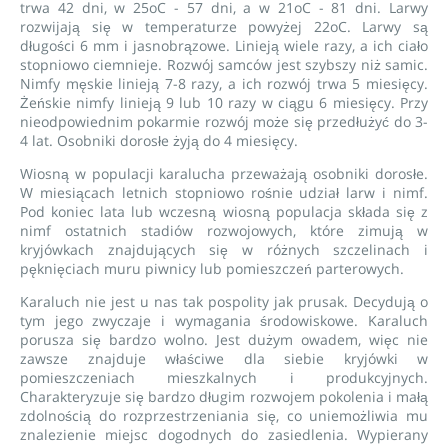
trwa 42 dni, w 25oC - 57 dni, a w 21oC - 81 dni. Larwy
rozwijają się w temperaturze powyżej 22oC. Larwy są
długości 6 mm i jasnobrązowe. Linieją wiele razy, a ich ciało
stopniowo ciemnieje. Rozwój samców jest szybszy niż samic.
Nimfy męskie linieją 7-8 razy, a ich rozwój trwa 5 miesięcy.
Żeńskie nimfy linieją 9 lub 10 razy w ciągu 6 miesięcy. Przy
nieodpowiednim pokarmie rozwój może się przedłużyć do 3-
4 lat. Osobniki dorosłe żyją do 4 miesięcy.
Wiosną w populacji karalucha przeważają osobniki dorosłe.
W miesiącach letnich stopniowo rośnie udział larw i nimf.
Pod koniec lata lub wczesną wiosną populacja składa się z
nimf ostatnich stadiów rozwojowych, które zimują w
kryjówkach znajdujących się w różnych szczelinach i
pęknięciach muru piwnicy lub pomieszczeń parterowych.
Karaluch nie jest u nas tak pospolity jak prusak. Decydują o
tym jego zwyczaje i wymagania środowiskowe. Karaluch
porusza się bardzo wolno. Jest dużym owadem, więc nie
zawsze znajduje właściwe dla siebie kryjówki w
pomieszczeniach mieszkalnych i produkcyjnych.
Charakteryzuje się bardzo długim rozwojem pokolenia i małą
zdolnością do rozprzestrzeniania się, co uniemożliwia mu
znalezienie miejsc dogodnych do zasiedlenia. Wypierany