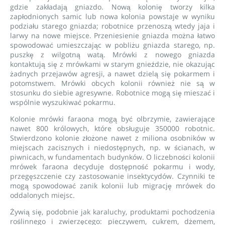
gdzie zakładają gniazdo. Nową kolonię tworzy kilka
zapłodnionych samic lub nowa kolonia powstaje w wyniku
podziału starego gniazda; robotnice przenoszą wtedy jaja i
larwy na nowe miejsce. Przeniesienie gniazda można łatwo
spowodować umieszczając w pobliżu gniazda starego, np.
puszkę z wilgotną watą. Mrówki z nowego gniazda
kontaktują się z mrówkami w starym gnieździe, nie okazując
żadnych przejawów agresji, a nawet dzielą się pokarmem i
potomstwem. Mrówki obcych kolonii również nie są w
stosunku do siebie agresywne. Robotnice mogą się mieszać i
wspólnie wyszukiwać pokarmu.
Kolonie mrówki faraona mogą być olbrzymie, zawierające
nawet 800 królowych, które obsługuje 350000 robotnic.
Stwierdzono kolonie złożone nawet z miliona osobników w
miejscach zacisznych i niedostępnych, np. w ścianach, w
piwnicach, w fundamentach budynków. O liczebności kolonii
mrówek faraona decyduje dostępność pokarmu i wody,
przegęszczenie czy zastosowanie insektycydów. Czynniki te
mogą spowodować zanik kolonii lub migrację mrówek do
oddalonych miejsc.
Żywią się, podobnie jak karaluchy, produktami pochodzenia
roślinnego i zwierzęcego: pieczywem, cukrem, dżemem,