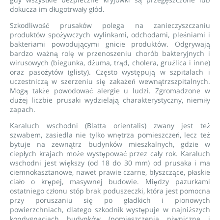
dokucza im długotrwały głód.
Szkodliwość prusaków polega na zanieczyszczaniu
produktów spożywczych wylinkami, odchodami, pleśniami i
bakteriami powodującymi gnicie produktów. Odgrywają
bardzo ważną rolę w przenoszeniu chorób bakteryjnych i
wirusowych (biegunka, dżuma, trąd, cholera, gruźlica i inne)
oraz pasożytów (glisty). Często występują w szpitalach i
uczestniczą w szerzeniu się zakażeń wewnątrzszpitalnych.
Mogą także powodować alergie u ludzi. Zgromadzone w
dużej liczbie prusaki wydzielają charakterystyczny, niemiły
zapach.
Karaluch wschodni (Blatta orientalis) zwany jest też
szwabem, zasiedla nie tylko wnętrza pomieszczeń, lecz też
bytuje na zewnątrz budynków mieszkalnych, gdzie w
ciepłych krajach może występować przez cały rok. Karaluch
wschodni jest większy (od 18 do 30 mm) od prusaka i ma
ciemnokasztanowe, nawet prawie czarne, błyszczące, płaskie
ciało o krępej, masywnej budowie. Między pazurkami
ostatniego członu stóp brak poduszeczki, która jest pomocna
przy poruszaniu się po gładkich i pionowych
powierzchniach, dlatego szkodnik występuje w najniższych
kondygnacjach budynków (pomieszczenia piwniczne i