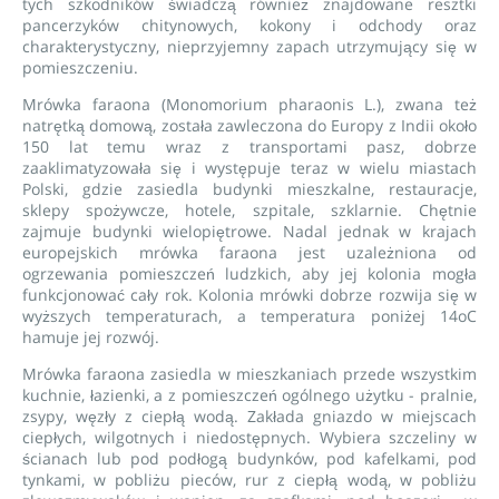
tych szkodników świadczą również znajdowane resztki
pancerzyków chitynowych, kokony i odchody oraz
charakterystyczny, nieprzyjemny zapach utrzymujący się w
pomieszczeniu.
Mrówka faraona (Monomorium pharaonis L.), zwana też
natrętką domową, została zawleczona do Europy z Indii około
150 lat temu wraz z transportami pasz, dobrze
zaaklimatyzowała się i występuje teraz w wielu miastach
Polski, gdzie zasiedla budynki mieszkalne, restauracje,
sklepy spożywcze, hotele, szpitale, szklarnie. Chętnie
zajmuje budynki wielopiętrowe. Nadal jednak w krajach
europejskich mrówka faraona jest uzależniona od
ogrzewania pomieszczeń ludzkich, aby jej kolonia mogła
funkcjonować cały rok. Kolonia mrówki dobrze rozwija się w
wyższych temperaturach, a temperatura poniżej 14oC
hamuje jej rozwój.
Mrówka faraona zasiedla w mieszkaniach przede wszystkim
kuchnie, łazienki, a z pomieszczeń ogólnego użytku - pralnie,
zsypy, węzły z ciepłą wodą. Zakłada gniazdo w miejscach
ciepłych, wilgotnych i niedostępnych. Wybiera szczeliny w
ścianach lub pod podłogą budynków, pod kafelkami, pod
tynkami, w pobliżu pieców, rur z ciepłą wodą, w pobliżu