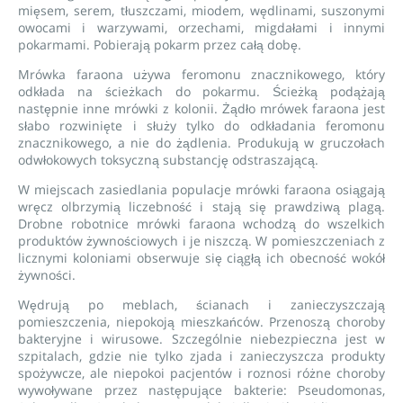
mięsem, serem, tłuszczami, miodem, wędlinami, suszonymi
owocami i warzywami, orzechami, migdałami i innymi
pokarmami. Pobierają pokarm przez całą dobę.
Mrówka faraona używa feromonu znacznikowego, który
odkłada na ścieżkach do pokarmu. Ścieżką podążają
następnie inne mrówki z kolonii. Żądło mrówek faraona jest
słabo rozwinięte i służy tylko do odkładania feromonu
znacznikowego, a nie do żądlenia. Produkują w gruczołach
odwłokowych toksyczną substancję odstraszającą.
W miejscach zasiedlania populacje mrówki faraona osiągają
wręcz olbrzymią liczebność i stają się prawdziwą plagą.
Drobne robotnice mrówki faraona wchodzą do wszelkich
produktów żywnościowych i je niszczą. W pomieszczeniach z
licznymi koloniami obserwuje się ciągłą ich obecność wokół
żywności.
Wędrują po meblach, ścianach i zanieczyszczają
pomieszczenia, niepokoją mieszkańców. Przenoszą choroby
bakteryjne i wirusowe. Szczególnie niebezpieczna jest w
szpitalach, gdzie nie tylko zjada i zanieczyszcza produkty
spożywcze, ale niepokoi pacjentów i roznosi różne choroby
wywoływane przez następujące bakterie: Pseudomonas,