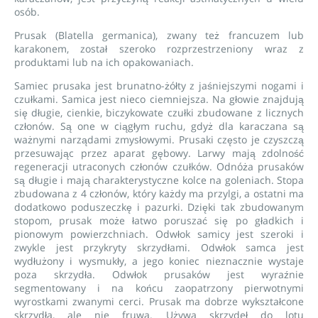
osób.
Prusak (Blatella germanica), zwany też francuzem lub
karakonem, został szeroko rozprzestrzeniony wraz z
produktami lub na ich opakowaniach.
Samiec prusaka jest brunatno-żółty z jaśniejszymi nogami i
czułkami. Samica jest nieco ciemniejsza. Na głowie znajdują
się długie, cienkie, biczykowate czułki zbudowane z licznych
członów. Są one w ciągłym ruchu, gdyż dla karaczana są
ważnymi narządami zmysłowymi. Prusaki często je czyszczą
przesuwając przez aparat gębowy. Larwy mają zdolność
regeneracji utraconych członów czułków. Odnóża prusaków
są długie i mają charakterystyczne kolce na goleniach. Stopa
zbudowana z 4 członów, który każdy ma przylgi, a ostatni ma
dodatkowo poduszeczkę i pazurki. Dzięki tak zbudowanym
stopom, prusak może łatwo poruszać się po gładkich i
pionowym powierzchniach. Odwłok samicy jest szeroki i
zwykle jest przykryty skrzydłami. Odwłok samca jest
wydłużony i wysmukły, a jego koniec nieznacznie wystaje
poza skrzydła. Odwłok prusaków jest wyraźnie
segmentowany i na końcu zaopatrzony pierwotnymi
wyrostkami zwanymi cerci. Prusak ma dobrze wykształcone
skrzydła, ale nie fruwa. Używa skrzydeł do lotu