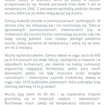
przepoczwarcza się. Rozwój poczwarki trwa około 5 dni w
temperaturze 20oC. Z poczwarek wychodzą osobniki dorosłe
muchy, które już po dobie mogą łączyć się w pary.
Zimują osobniki dorosłe w pomieszczeniach zamkniętych. W
okresie zimy nie odżywiają się i nie rozmnażają się. Tylko w
ogrzewanych pomieszczeniach inwentarskich (np. w
chlewniach dla macior) muchy rozmnażają się przez cały rok,
dając szereg pokoleń. Czas rozwoju jednego pokolenia
muchy zależy wyraźnie od temperatury i waha się od kilku
dni do 2 miesięcy.
Muchy są bardzo płodne. Samica składa w ciągu życia do 600
jaj w 5-6 porcjach po około 100 jaj, najchętniej w nawozie i w
odpadkach kuchennych, ale również na każdej substancji
organicznej ulegającej fermentacji. Jedna para much
domowych, gdyby nie były niszczone przez wrogów
naturalnych i niekorzystne czynniki środowiska, dałaby w
ciągu roku 1019 osobników potomnych, które pokryłyby kulę
ziemską warstwą 14 m grubości!
Muchy żyją latem do 30 dni i są ciepłolubne. Chętnie
gromadzą się w miejscach ciepłych i oświetlonych.
Ruchliwość much zależy od temperatury otoczenia: w