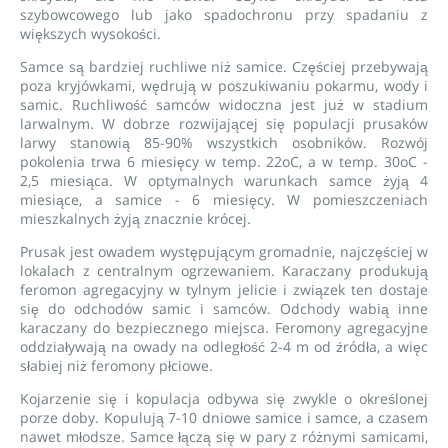
szybowcowego lub jako spadochronu przy spadaniu z
większych wysokości.
Samce są bardziej ruchliwe niż samice. Częściej przebywają
poza kryjówkami, wędrują w poszukiwaniu pokarmu, wody i
samic. Ruchliwość samców widoczna jest już w stadium
larwalnym. W dobrze rozwijającej się populacji prusaków
larwy stanowią 85-90% wszystkich osobników. Rozwój
pokolenia trwa 6 miesięcy w temp. 22oC, a w temp. 30oC -
2,5 miesiąca. W optymalnych warunkach samce żyją 4
miesiące, a samice - 6 miesięcy. W pomieszczeniach
mieszkalnych żyją znacznie krócej.
Prusak jest owadem występującym gromadnie, najczęściej w
lokalach z centralnym ogrzewaniem. Karaczany produkują
feromon agregacyjny w tylnym jelicie i związek ten dostaje
się do odchodów samic i samców. Odchody wabią inne
karaczany do bezpiecznego miejsca. Feromony agregacyjne
oddziaływają na owady na odległość 2-4 m od źródła, a więc
słabiej niż feromony płciowe.
Kojarzenie się i kopulacja odbywa się zwykle o określonej
porze doby. Kopulują 7-10 dniowe samice i samce, a czasem
nawet młodsze. Samce łączą się w pary z różnymi samicami,