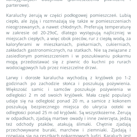
parterowe).
Karaluchy żerują w części podłogowej pomieszczeń. Lubią
ciepło, ale żyją i rozmnażają się także w pomieszczeniach
nieogrzewanych, a nawet chłodnych. Preferują temperaturę
w zakresie od 20-29oC, dlatego występują najliczniej w
miejscach ciepłych, a więc obok pieców, rur z ciepłą wodą, za
kaloryferami w mieszkaniach, piekarniach, cukierniach,
zakładach gastronomicznych, na statkach. Nie są związane z
zasiedlonym pomieszczeniem i w poszukiwaniu pokarmu
mogą przedostawać się z piwnic do kuchni po rurach
wodociągowych lub przez nieszczelne drzwi.
Larwy i dorosłe karalucha wychodzą z kryjówek po 1-2
godzinach po zachodzie słońca i poszukują pożywienia.
Większość samic i samców poszukuje pożywienia w
odległości 2 m od swoich kryjówek. Mała część populacji
udaje się na odległość ponad 20 m, a samice z kokonem
poszukują bezpiecznego miejsca do ukrycia ooteki w
odległości ponad 25 m od kryjówki. Są wszystkożerne. Żerują
w odpadkach, zjadają martwe owady i inne zwierzęta, jedzą
też odchody ptaków, atakują ślimaki. Chętnie zjadają
przechowywane buraki, marchew i ziemniaki. Zjadają i
rozwijają się na resztkach pokarmowych ludzi. Karaluch jest