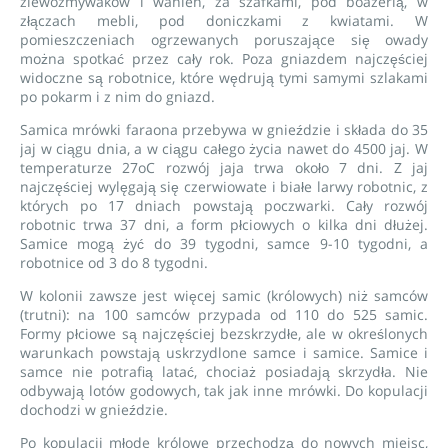
zlewozmywaków i wanien, za szafkami, pod boazerią, w
złączach mebli, pod doniczkami z kwiatami. W
pomieszczeniach ogrzewanych poruszające się owady
można spotkać przez cały rok. Poza gniazdem najczęściej
widoczne są robotnice, które wędrują tymi samymi szlakami
po pokarm i z nim do gniazd.
Samica mrówki faraona przebywa w gnieździe i składa do 35
jaj w ciągu dnia, a w ciągu całego życia nawet do 4500 jaj. W
temperaturze 27oC rozwój jaja trwa około 7 dni. Z jaj
najczęściej wylęgają się czerwiowate i białe larwy robotnic, z
których po 17 dniach powstają poczwarki. Cały rozwój
robotnic trwa 37 dni, a form płciowych o kilka dni dłużej.
Samice mogą żyć do 39 tygodni, samce 9-10 tygodni, a
robotnice od 3 do 8 tygodni.
W kolonii zawsze jest więcej samic (królowych) niż samców
(trutni): na 100 samców przypada od 110 do 525 samic.
Formy płciowe są najczęściej bezskrzydłe, ale w określonych
warunkach powstają uskrzydlone samce i samice. Samice i
samce nie potrafią latać, chociaż posiadają skrzydła. Nie
odbywają lotów godowych, tak jak inne mrówki. Do kopulacji
dochodzi w gnieździe.
Po kopulacji młode królowe przechodzą do nowych miejsc,