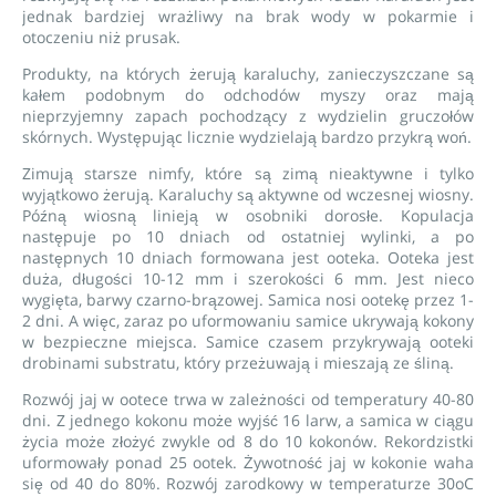
jednak bardziej wrażliwy na brak wody w pokarmie i
otoczeniu niż prusak.
Produkty, na których żerują karaluchy, zanieczyszczane są
kałem podobnym do odchodów myszy oraz mają
nieprzyjemny zapach pochodzący z wydzielin gruczołów
skórnych. Występując licznie wydzielają bardzo przykrą woń.
Zimują starsze nimfy, które są zimą nieaktywne i tylko
wyjątkowo żerują. Karaluchy są aktywne od wczesnej wiosny.
Późną wiosną linieją w osobniki dorosłe. Kopulacja
następuje po 10 dniach od ostatniej wylinki, a po
następnych 10 dniach formowana jest ooteka. Ooteka jest
duża, długości 10-12 mm i szerokości 6 mm. Jest nieco
wygięta, barwy czarno-brązowej. Samica nosi ootekę przez 1-
2 dni. A więc, zaraz po uformowaniu samice ukrywają kokony
w bezpieczne miejsca. Samice czasem przykrywają ooteki
drobinami substratu, który przeżuwają i mieszają ze śliną.
Rozwój jaj w ootece trwa w zależności od temperatury 40-80
dni. Z jednego kokonu może wyjść 16 larw, a samica w ciągu
życia może złożyć zwykle od 8 do 10 kokonów. Rekordzistki
uformowały ponad 25 ootek. Żywotność jaj w kokonie waha
się od 40 do 80%. Rozwój zarodkowy w temperaturze 30oC