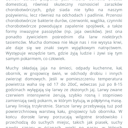
domestica), również skuteczny roznosiciel zarazków
chorobotwórczych, gdyż siada nie tylko na naszym
pożywieniu, lecz również na odchodach i padlinie. Przenosi
chorobotwórcze bakterie durów, czerwonki, wąglika, czynniki
chorobotwórcze powodujące zapalenie spojówek, a także
formy inwazyjne pasożytów (np. jaja owsików). Jest ona
ponadto żywicielem pośrednim dla larw niektórych
tasiemców. Mucha domowa nie kłuje nas i nie wysysa krwi,
ale daje się we znaki swym wyjątkowym natręctwem.
Występuje wszędzie tam, gdzie żyją ludzie i żywi się tym
samym pokarmem, co człowiek.
Muchy składają jaja na śmieci, odpady kuchenne, kał,
obornik, w gnojowicę świń, w odchody drobiu i innych
zwierząt domowych. Jeśli w pomieszczeniu temperatura
powietrza waha się od 17 do 20oC, wówczas już po 8-15
godzinach wylęgają się larwy ze złożonych jaj. Larwy zwane
czerwiem intensywnie żerują, szybko rosną i stopniowo
zamieniają swój pokarm, w którym bytują, w półpłynną masę.
Larwy linieją trzykrotnie. Starsze larwy przebywają tuż pod
powierzchniową warstwą kału, gnojowicy lub obornika. W
końcu dorosłe larwy porzucają wilgotne środowisko i
przechodzą do suchych miejsc, takich jak piasek, suchy
nawóz, szpary w ścianach, worki po paszy, w których