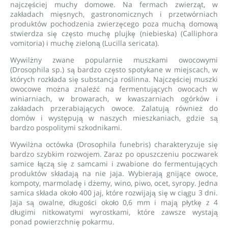
najczęściej muchy domowe. Na fermach zwierząt, w
zakładach mięsnych, gastronomicznych i przetwórniach
produktów pochodzenia zwierzęcego poza muchą domową
stwierdza się często muchę plujkę (niebieska) (Calliphora
vomitoria) i muchę zieloną (Lucilla sericata).
Wywilżny zwane popularnie muszkami owocowymi
(Drosophila sp.) są bardzo często spotykane w miejscach, w
których rozkłada się substancja roślinna. Najczęściej muszki
owocowe można znaleźć na fermentujących owocach w
winiarniach, w browarach, w kwaszarniach ogórków i
zakładach przerabiających owoce. Zalatują również do
domów i występują w naszych mieszkaniach, gdzie są
bardzo pospolitymi szkodnikami.
Wywilżna octówka (Drosophila funebris) charakteryzuje się
bardzo szybkim rozwojem. Zaraz po opuszczeniu poczwarek
samice łączą się z samcami i zwabione do fermentujących
produktów składają na nie jaja. Wybierają gnijące owoce,
kompoty, marmoladę i dżemy, wino, piwo, ocet, syropy. Jedna
samica składa około 400 jaj, które rozwijają się w ciągu 3 dni.
Jaja są owalne, długości około 0,6 mm i mają płytkę z 4
długimi nitkowatymi wyrostkami, które zawsze wystają
ponad powierzchnię pokarmu.